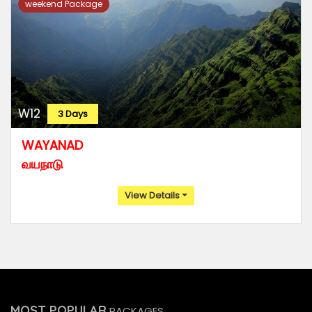
weekend Package
W12
3 Days
WAYANAD
வயநாடு
View Details
MOST POPULAR
PACKAGES