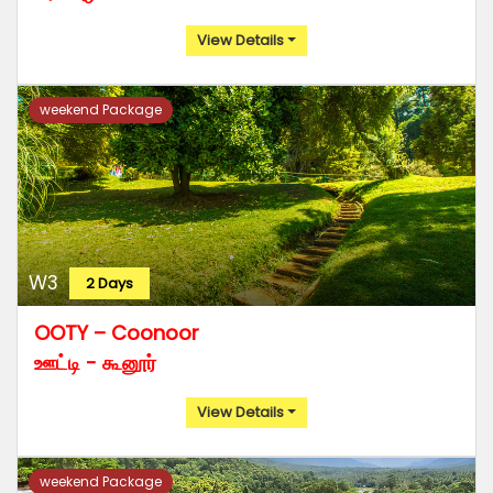
View Details
weekend Package
W3
2 Days
OOTY – Coonoor
ஊட்டி - கூனூர்
View Details
weekend Package