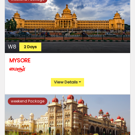
W8
2 Days
MYSORE
மைசூர்
View Details
weekend Package