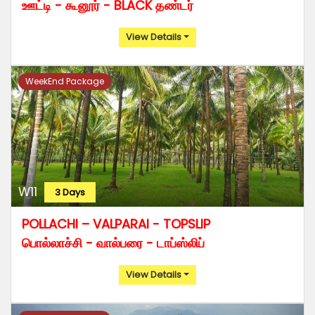
ஊட்டி - கூனூர் - BLACK தண்டர்
View Details
WeekEnd Package
W11
3 Days
POLLACHI – VALPARAI - TOPSLIP
பொல்லாச்சி - வால்பரை - டாப்ஸ்லிப்
View Details