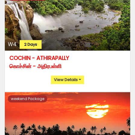
W4
2 Days
COCHIN - ATHIRAPALLY
கொச்சின் - அதிரபள்ளி
View Details
weekend Package