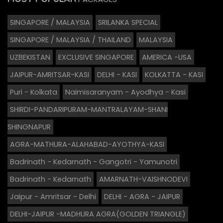
SINGAPORE / MALAYSIA
SRILANKA SPECIAL
SINGAPORE / MALAYSIA / THAILAND
MALAYSIA
UZBEKISTAN
EXCLUSIVE SINGAPORE
AMERICA -USA
JAIPUR-AMRITSAR-KASI
DELHI - KASI
KOLKATTA - KASI
Puri - Kolkata
Naimisaranyam - Ayodhya - Kasi
SHIRDI-PANDARIPURAM-MANTRALAYAM-SHANI
SHINGNAPUR
AGRA-MATHURA-ALAHABAD-AYOTHYA-KASI
Badrinath - Kedarnath - Gangotri - Yamunotri
Badrinath - Kedarnath
AMARNATH-VAISHNODEVI
Jaipur - Amritsar - Delhi
DELHI - AGRA - JAIPUR
DELHI-JAIPUR -MADHURA AGRA(GOLDEN TRIANGLE)