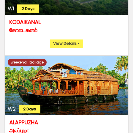
W1
2 Days
KODAIKANAL
கோடைகனல்
View Details
weekend Package
W2
2 Days
ALAPPUZHA
அலப்புழா