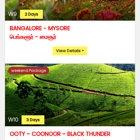
W9
2 Days
BANGALORE - MYSORE
பெங்களூர் - மைசூர்
View Details
weekend Package
W10
3 Days
OOTY – COONOOR – BLACK THUNDER