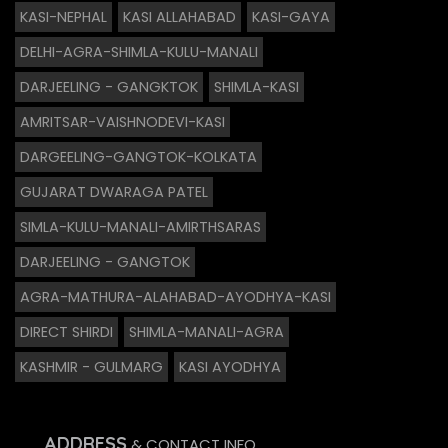
KASI-NEPHAL
KASI ALLAHABAD
KASI-GAYA
DELHI-AGRA-SHIMLA-KULU-MANALI
DARJEELING - GANGKTOK
SHIMLA-KASI
AMRITSAR-VAISHNODEVI-KASI
DARGEELING-GANGTOK-KOLKATA
GUJARAT DWARAGA PATEL
SIMLA-KULU-MANALI-AMIRTHSARAS
DARJEELING - GANGTOK
AGRA-MATHURA-ALAHABAD-AYODHYA-KASI
DIRECT SHIRDI
SHIMLA-MANALI-AGRA
KASHMIR - GULMARG
KASI AYODHYA
ADDRESS
& CONTACT INFO